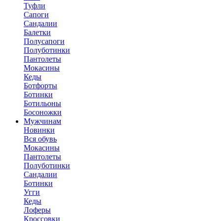
Туфли
Сапоги
Сандалии
Балетки
Полусапоги
Полуботинки
Пантолеты
Мокасины
Кеды
Ботфорты
Ботинки
Ботильоны
Босоножки
Мужчинам
Новинки
Вся обувь
Мокасины
Пантолеты
Полуботинки
Сандалии
Ботинки
Угги
Кеды
Лоферы
Кроссовки