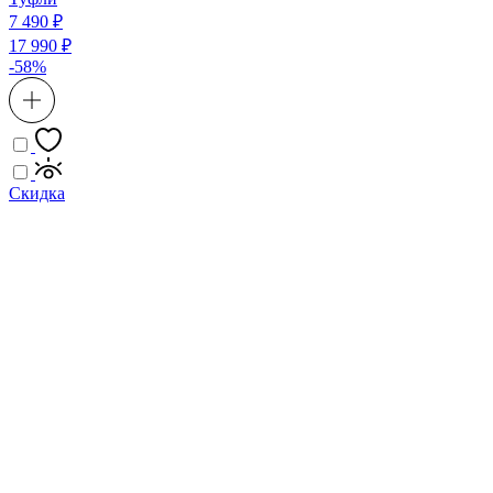
7 490 ₽
17 990 ₽
-58%
Скидка