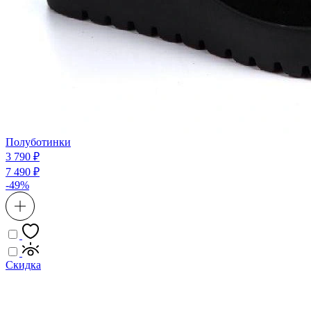
Полуботинки
3 790 ₽
7 490 ₽
-49%
Скидка