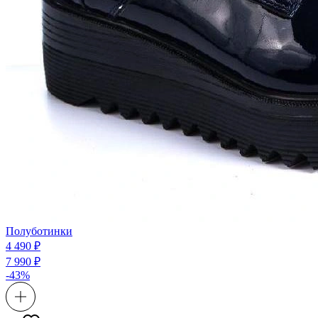
Полуботинки
4 490 ₽
7 990 ₽
-43%