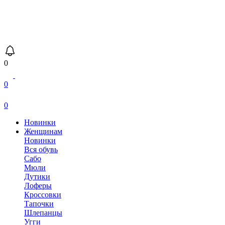
0
0
0
Новинки
Женщинам
Новинки
Вся обувь
Сабо
Мюли
Дутики
Лоферы
Кроссовки
Тапочки
Шлепанцы
Угги