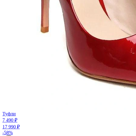
Туфли
7 490 ₽
17 990 ₽
-58%