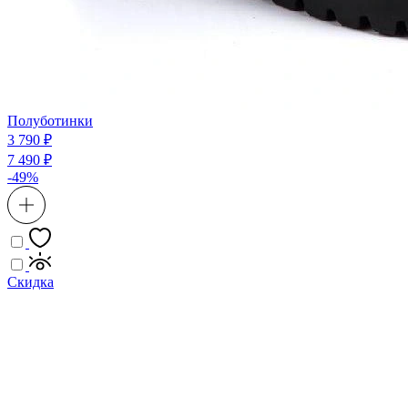
Полуботинки
3 790 ₽
7 490 ₽
-49%
Скидка