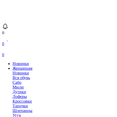
0
0
0
Новинки
Женщинам
Новинки
Вся обувь
Сабо
Мюли
Дутики
Лоферы
Кроссовки
Тапочки
Шлепанцы
Угги