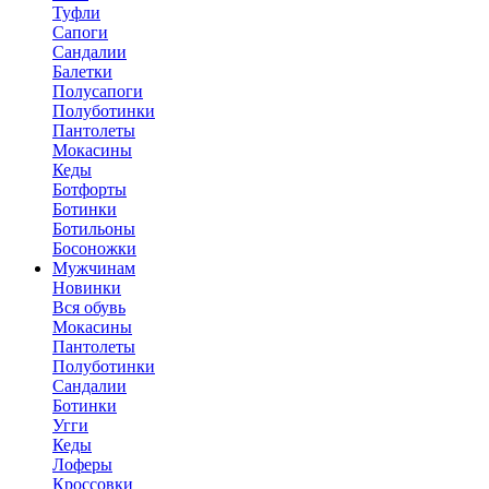
Туфли
Сапоги
Сандалии
Балетки
Полусапоги
Полуботинки
Пантолеты
Мокасины
Кеды
Ботфорты
Ботинки
Ботильоны
Босоножки
Мужчинам
Новинки
Вся обувь
Мокасины
Пантолеты
Полуботинки
Сандалии
Ботинки
Угги
Кеды
Лоферы
Кроссовки