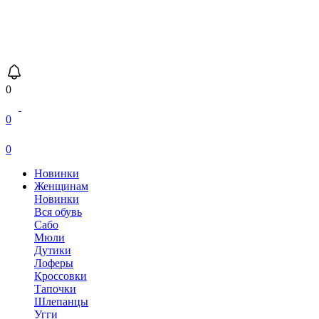
0
0
0
Новинки
Женщинам
Новинки
Вся обувь
Сабо
Мюли
Дутики
Лоферы
Кроссовки
Тапочки
Шлепанцы
Угги