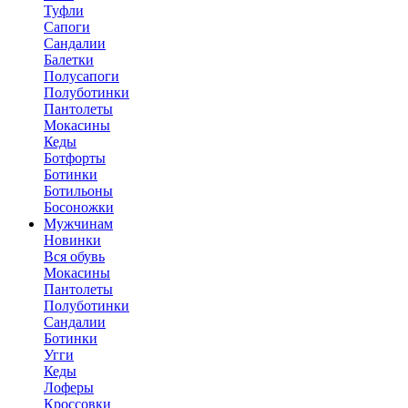
Туфли
Сапоги
Сандалии
Балетки
Полусапоги
Полуботинки
Пантолеты
Мокасины
Кеды
Ботфорты
Ботинки
Ботильоны
Босоножки
Мужчинам
Новинки
Вся обувь
Мокасины
Пантолеты
Полуботинки
Сандалии
Ботинки
Угги
Кеды
Лоферы
Кроссовки