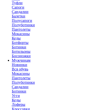
Туфли
Сапоги
Сандалии
Балетки
Полусапоги
Полуботинки
Пантолеты
Мокасины
Кеды
Ботфорты
Ботинки
Ботильоны
Босоножки
Мужчинам
Новинки
Вся обувь
Мокасины
Пантолеты
Полуботинки
Сандалии
Ботинки
Угги
Кеды
Лоферы
Кроссовки