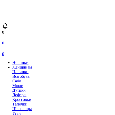
0
0
0
Новинки
Женщинам
Новинки
Вся обувь
Сабо
Мюли
Дутики
Лоферы
Кроссовки
Тапочки
Шлепанцы
Угги