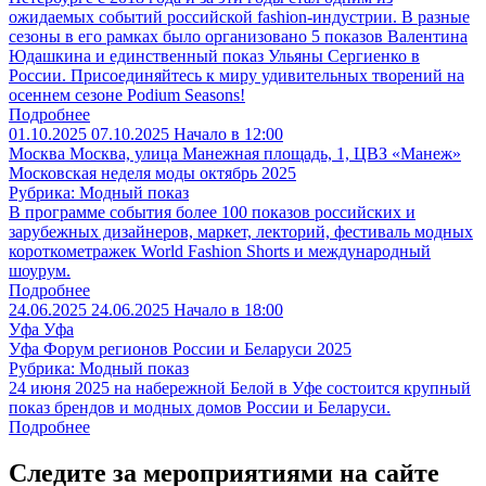
ожидаемых событий российской fashion-индустрии. В разные
сезоны в его рамках было организовано 5 показов Валентина
Юдашкина и единственный показ Ульяны Сергиенко в
России. Присоединяйтесь к миру удивительных творений на
осеннем сезоне Podium Seasons!
Подробнее
01.10.2025
07.10.2025
Начало в 12:00
Москва
Москва, улица Манежная площадь, 1, ЦВЗ «Манеж»
Московская неделя моды октябрь 2025
Рубрика: Модный показ
В программе события более 100 показов российских и
зарубежных дизайнеров, маркет, лекторий, фестиваль модных
короткометражек World Fashion Shorts и международный
шоурум.
Подробнее
24.06.2025
24.06.2025
Начало в 18:00
Уфа
Уфа
Уфа Форум регионов России и Беларуси 2025
Рубрика: Модный показ
24 июня 2025 на набережной Белой в Уфе состоится крупный
показ брендов и модных домов России и Беларуси.
Подробнее
Следите за мероприятиями на сайте