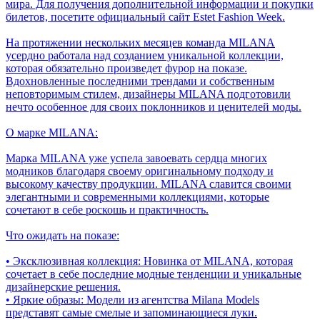
мира. Для получения дополнительной информации и покупки
билетов, посетите официальный сайт Estet Fashion Week.
На протяжении нескольких месяцев команда MILANA
усердно работала над созданием уникальной коллекции,
которая обязательно произведет фурор на показе.
Вдохновленные последними трендами и собственным
неповторимым стилем, дизайнеры MILANA подготовили
нечто особенное для своих поклонников и ценителей моды.
О марке MILANA:
Марка MILANA уже успела завоевать сердца многих
модников благодаря своему оригинальному подходу и
высокому качеству продукции. MILANA славится своими
элегантными и современными коллекциями, которые
сочетают в себе роскошь и практичность.
Что ожидать на показе:
• Эксклюзивная коллекция: Новинка от MILANA, которая
сочетает в себе последние модные тенденции и уникальные
дизайнерские решения.
• Яркие образы: Модели из агентства Milana Models
представят самые смелые и запоминающиеся луки.