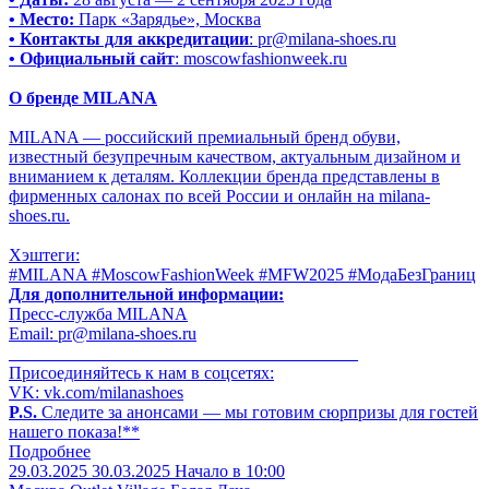
• Место:
Парк «Зарядье», Москва
• Контакты для аккредитации
: pr@milana-shoes.ru
• Официальный сайт
: moscowfashionweek.ru
О бренде MILANA
MILANA — российский премиальный бренд обуви,
известный безупречным качеством, актуальным дизайном и
вниманием к деталям. Коллекции бренда представлены в
фирменных салонах по всей России и онлайн на milana-
shoes.ru.
Хэштеги:
#MILANA #MoscowFashionWeek #MFW2025 #МодаБезГраниц
Для дополнительной информации:
Пресс-служба MILANA
Email: pr@milana-shoes.ru
________________________________________
Присоединяйтесь к нам в соцсетях:
VK: vk.com/milanashoes
P.S.
Следите за анонсами — мы готовим сюрпризы для гостей
нашего показа!**
Подробнее
29.03.2025
30.03.2025
Начало в 10:00