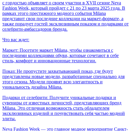
с гордостью объявляет о своем участии в XVII сезоне Neva
Fashion Week, который пройдет с 21 по 23 марта 2025 года. В
рамках этого престижного модного события Milanа
представит свои последние коллекции на маркет-формате, а
также порадует гостей эксклюзивным показом и подарками от
селебрити-амбассадоров бренда.
Что вас ждет:
Маркет: Посетите маркет Milanа, чтобы ознакомиться с
последними коллекциями обуви, которые сочетают в себе
стиль, комфорт и инновационные технологии.
Показ: Не пропустите захватывающий показ, где будут
представлены новые модели, разработанные специально для
этого сезона. Модели проявят всю элегантность и
уникальность дизайна Milanа.
Подарки от селебрити: Получите уникальные подарки и
сувениры от известных личностей, представляющих бренд
Milanа. Это отличная возможность стать обладателем
эксклюзивных изделий и почувствовать себя частью модной
элиты.
Neva Fashion Week — это главное модное мероприятие Санкт-