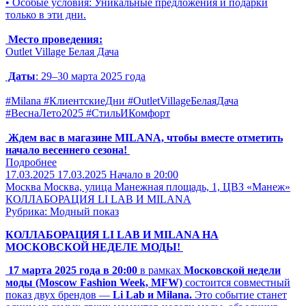
• Особые условия: Уникальные предложения и подарки
только в эти дни.
Место проведения:
Outlet Village Белая Дача
Даты
: 29–30 марта 2025 года
#Milana #КлиентскиеДни #OutletVillageБелаяДача
#ВеснаЛето2025 #СтильИКомфорт
Ждем вас в магазине MILANA, чтобы вместе отметить
начало весеннего сезона!
Подробнее
17.03.2025
17.03.2025
Начало в 20:00
Москва
Москва, улица Манежная площадь, 1, ЦВЗ «Манеж»
КОЛЛАБОРАЦИЯ LI LAB И MILANA
Рубрика: Модный показ
КОЛЛАБОРАЦИЯ LI LAB И MILANA НА
МОСКОВСКОЙ НЕДЕЛЕ МОДЫ!
17 марта 2025 года в 20:00
в рамках
Московской недели
моды
(Moscow Fashion Week, MFW)
состоится совместный
показ двух брендов —
Li Lab и Milana.
Это событие станет