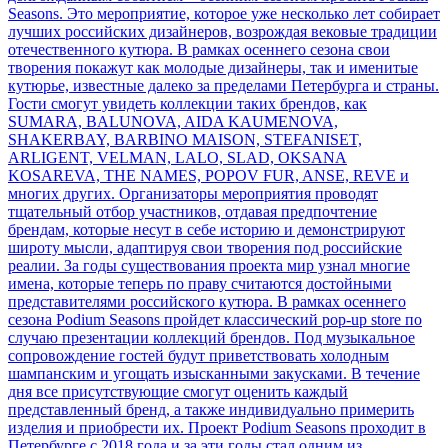
Seasons. Это мероприятие, которое уже несколько лет собирает
лучших российских дизайнеров, возрождая вековые традиции
отечественного кутюра. В рамках осеннего сезона свои
творения покажут как молодые дизайнеры, так и именитые
кутюрье, известные далеко за пределами Петербурга и страны.
Гости смогут увидеть коллекции таких брендов, как
SUMARA, BALUNOVA, AIDA KAUMENOVA,
SHAKERBAY, BARBINO MAISON, STEFANISET,
ARLIGENT, VELMAN, LALO, SLAD, OKSANA
KOSAREVA, THE NAMES, POPOV FUR, ANSE, REVE и
многих других. Организаторы мероприятия проводят
тщательный отбор участников, отдавая предпочтение
брендам, которые несут в себе историю и демонстрируют
широту мысли, адаптируя свои творения под российские
реалии. За годы существования проекта мир узнал многие
имена, которые теперь по праву считаются достойными
представителями российского кутюра. В рамках осеннего
сезона Podium Seasons пройдет классический pop-up store по
случаю презентации коллекций брендов. Под музыкальное
сопровождение гостей будут приветствовать холодным
шампанским и угощать изысканными закусками. В течение
дня все присутствующие смогут оценить каждый
представленный бренд, а также индивидуально примерить
изделия и приобрести их. Проект Podium Seasons проходит в
Петербурге с 2018 года и за эти годы стал одним из