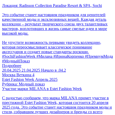
Локация: Radisson Collection Paradise Resort & SPA, Sochi
Это событие станет настоящим праздником для ценителей
качественной моды и эксклюзивных вещей. Каждая деталь
коллекции – результат творческого союза двух талантливых
мастеров, воплотивших в жизнь самые смелые идеи в мире
высокой моды.
Не упустите возможность первыми увидеть коллекцию,
которая переосмысливает классическое понимание
аксессуаров и создает новые стандарты роскоши.
#SochiFashionWeek #Милана #ИринаКорпенко #ПремиумМода
#МодныйПоказ
Подробнее
20.04.2025
21.04.2025
Начало в .04.2
Москва
Веткина 4
Estet Fashion Week Апрель 2025
Рубрика: Модный показ
Участие марки MILANA в Estet Fashion Week
С радостью сообщаем, что марка MILANA примет участие в
престижной Estet Fashion Week, которая состоится 20 апреля
2025 года. Это событие станет настоящим праздником моды и
стиля, собравшим лучших дизайнеров и бренды со всего