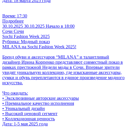
Дата: 18 марта 2025 года
Время: 17:30
Подробнее
30.10.2025
30.10.2025
Начало в 18:00
Сочи
Сочи
Sochi Fashion Week 2025
Рубрика: Модный показ
MILANA на Sochi Fashion Week 2025!
Бренд обуви и аксессуаров “MILANA” и талантливый
дизайнер Ирина Корпенко представляют совместный показ в
рамках престижной Недели моды в Сочи. Впервые зрители
увидят уникальную коллекцию, где изысканные аксессуары,
сумки и обувь переплетаются в единое произведение модного
искусства.
Что ожидать:
• Эксклюзивные авторские аксессуары
• Премиальное качество исполнения
• Уникальный дизайн
• Высокий ценовой сегмент
• Коллекционная ценность
Дата: 1-5 мая 2025 года