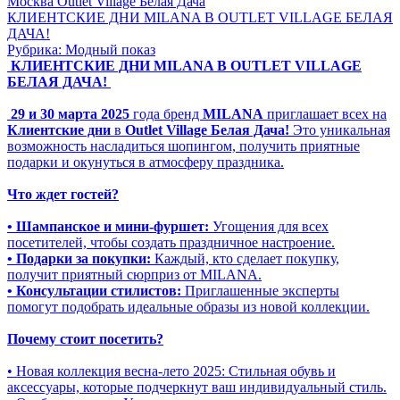
Москва
Outlet Village Белая Дача
КЛИЕНТСКИЕ ДНИ MILANA В OUTLET VILLAGE БЕЛАЯ
ДАЧА!
Рубрика: Модный показ
КЛИЕНТСКИЕ ДНИ MILANA В OUTLET VILLAGE
БЕЛАЯ ДАЧА!
29 и 30 марта 2025
года бренд
MILANA
приглашает всех на
Клиентские дни
в
Outlet Village Белая Дача!
Это уникальная
возможность насладиться шопингом, получить приятные
подарки и окунуться в атмосферу праздника.
Что ждет гостей?
• Шампанское и мини-фуршет:
Угощения для всех
посетителей, чтобы создать праздничное настроение.
• Подарки за покупки:
Каждый, кто сделает покупку,
получит приятный сюрприз от MILANA.
• Консультации стилистов:
Приглашенные эксперты
помогут подобрать идеальные образы из новой коллекции.
Почему стоит посетить?
• Новая коллекция весна-лето 2025: Стильная обувь и
аксессуары, которые подчеркнут ваш индивидуальный стиль.