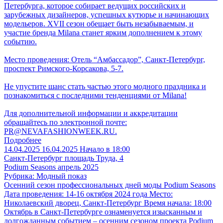
Петербурга, которое собирает ведущих российских и
зарубежных дизайнеров, успешных кутюрье и начинающих
модельеров. XVII сезон обещает быть незабываемым, и
участие бренда Milanа станет ярким дополнением к этому
событию.
Место проведения: Отель “Амбассадор”, Санкт-Петербург,
проспект Римского-Корсакова, 5-7.
Не упустите шанс стать частью этого модного праздника и
познакомиться с последними тенденциями от Milanа!
Для дополнительной информации и аккредитации
обращайтесь по электронной почте:
PR@NEVAFASHIONWEEK.RU.
Подробнее
14.04.2025
16.04.2025
Начало в 18:00
Санкт-Петербург
площадь Труда, 4
Podium Seasons апрель 2025
Рубрика: Модный показ
Осенний сезон профессиональных дней моды Podium Seasons
Дата проведения: 14-16 октября 2024 года Место:
Николаевский дворец, Санкт-Петербург Время начала: 18:00
Октябрь в Санкт-Петербурге ознаменуется изысканным и
долгожданным событием – осенним сезоном проекта Podium