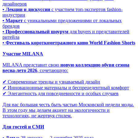
дизайнеров
• Лекции и дискуссии
с участием топ-экспертов fashion-
индустрии
• Маркет
с уникальными предложениями от локальных
брендов
• Профессиональный шоурум
для buyers и представителей
ритейла
• Фестиваль короткометражного кино World Fashion Shorts
Участие MILANA
MILANA представит свою
новую коллекцию обуви сезона
весна-лето 2026
, сочетающую:
✔ Современные тренды и узнаваемый дизайн
✔ Инновационные материалы и беспрецедентный комфорт
✔ Элегантность для повседневности и особых случаев
Для нас большая честь быть частью Московской недели моды.
В этом году мы делаем акцент на экологичности и
технологиях, не жертвуя стилем.
Для гостей и СМИ
• Даты:
28 августа — 2 сентября 2025 года