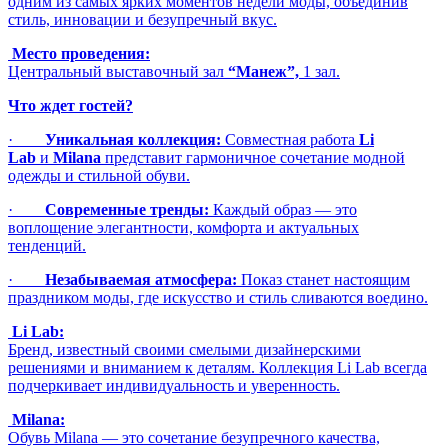
одним из самых ярких моментов недели моды, объединив
стиль, инновации и безупречный вкус.
Место проведения:
Центральный выставочный зал
“Манеж”,
1 зал.
Что ждет гостей?
·
Уникальная коллекция:
Совместная работа
Li
Lab
и
Milana
представит гармоничное сочетание модной
одежды и стильной обуви.
·
Современные тренды:
Каждый образ — это
воплощение элегантности, комфорта и актуальных
тенденций.
·
Незабываемая атмосфера:
Показ станет настоящим
праздником моды, где искусство и стиль сливаются воедино.
Li Lab:
Бренд, известный своими смелыми дизайнерскими
решениями и вниманием к деталям. Коллекция Li Lab всегда
подчеркивает индивидуальность и уверенность.
Milana:
Обувь Milana — это сочетание безупречного качества,