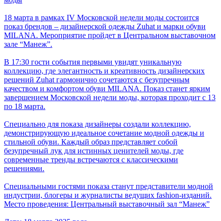
18 марта в рамках IV Московской недели моды состоится
показ брендов – дизайнерской одежды Zuhat и марки обуви
MILANA. Мероприятие пройдет в Центральном выставочном
зале “Манеж”.
В 17:30 гости события первыми увидят уникальную
коллекцию, где элегантность и креативность дизайнерских
решений Zuhat гармонично сочетаются с безупречным
качеством и комфортом обуви MILANA. Показ станет ярким
завершением Московской недели моды, которая проходит с 13
по 18 марта.
Специально для показа дизайнеры создали коллекцию,
демонстрирующую идеальное сочетание модной одежды и
стильной обуви. Каждый образ представляет собой
безупречный лук для истинных ценителей моды, где
современные тренды встречаются с классическими
решениями.
Специальными гостями показа станут представители модной
индустрии, блогеры и журналисты ведущих fashion-изданий.
Место проведения: Центральный выставочный зал “Манеж”