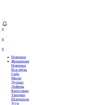
0
0
0
Новинки
Женщинам
Новинки
Вся обувь
Сабо
Мюли
Дутики
Лоферы
Кроссовки
Тапочки
Шлепанцы
Угги