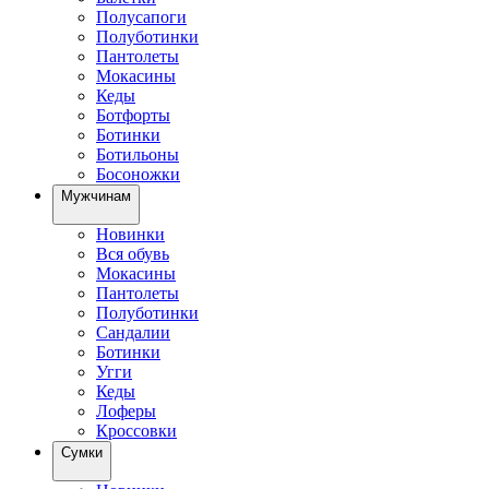
Полусапоги
Полуботинки
Пантолеты
Мокасины
Кеды
Ботфорты
Ботинки
Ботильоны
Босоножки
Мужчинам
Новинки
Вся обувь
Мокасины
Пантолеты
Полуботинки
Сандалии
Ботинки
Угги
Кеды
Лоферы
Кроссовки
Сумки