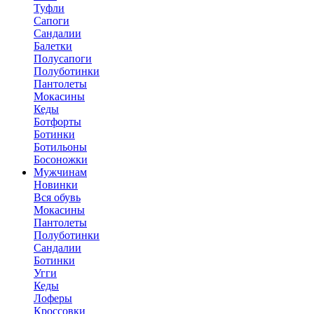
Туфли
Сапоги
Сандалии
Балетки
Полусапоги
Полуботинки
Пантолеты
Мокасины
Кеды
Ботфорты
Ботинки
Ботильоны
Босоножки
Мужчинам
Новинки
Вся обувь
Мокасины
Пантолеты
Полуботинки
Сандалии
Ботинки
Угги
Кеды
Лоферы
Кроссовки