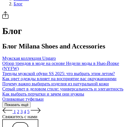
Блог
Блог
Блог Milana Shoes and Accessories
Мужская коллекция Ungaro
Обзор трендов в моде на основе Недели моды в Нью-Йорке
(NYFW)
Тренды мужской обуви SS 2025: что выбрать этим летом?
Как цвет одежды влияет на восприятие вас окружающими
Почему важно выбирать изделия из натуральной кожи
Серый цвет в деловом стиле: универсальность и элегантность
Как выбрать перчатки и зачем они нужны
Оливковые туфельки
Показать ещё
1
2
3
4
5
Cвяжитесь с нами