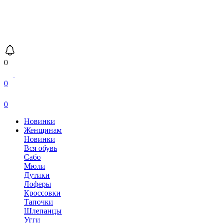
0
0
0
Новинки
Женщинам
Новинки
Вся обувь
Сабо
Мюли
Дутики
Лоферы
Кроссовки
Тапочки
Шлепанцы
Угги