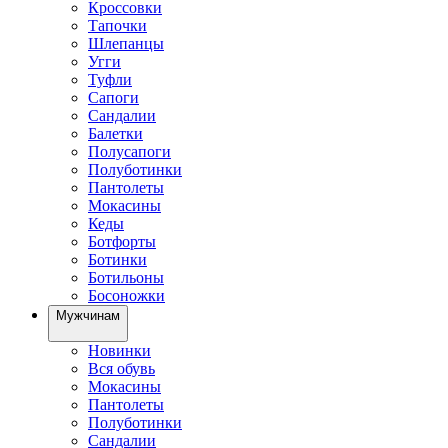
Кроссовки
Тапочки
Шлепанцы
Угги
Туфли
Сапоги
Сандалии
Балетки
Полусапоги
Полуботинки
Пантолеты
Мокасины
Кеды
Ботфорты
Ботинки
Ботильоны
Босоножки
Мужчинам
Новинки
Вся обувь
Мокасины
Пантолеты
Полуботинки
Сандалии