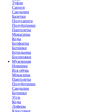
Туфли
Сапоги
Сандалии
Балетки
Полусапоги
Полуботинки
Пантолеты
Мокасины
Кеды
Ботфорты
Ботинки
Ботильоны
Босоножки
Мужчинам
Новинки
Вся обувь
Мокасины
Пантолеты
Полуботинки
Сандалии
Ботинки
Угги
Кеды
Лоферы
Кроссовки