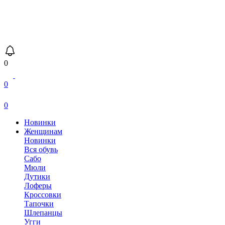
0
0
0
Новинки
Женщинам
Новинки
Вся обувь
Сабо
Мюли
Дутики
Лоферы
Кроссовки
Тапочки
Шлепанцы
Угги