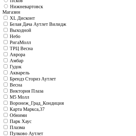
Псков
Нижневартовск
Магазин
XL Дисконт
Белая Дача Аутлет Вилидж
Выходной
Небо
РигаМолл
ТРЦ Весна
Аврора
Амбар
Гудок
Акварель
Брендз Сториз Аутлет
Весна
Виктория Плаза
М5 Молл
Воронеж_Град_Кондиция
Карта Маркса,37
Обними
Парк Хаус
Плазма
Пулково Аутлет