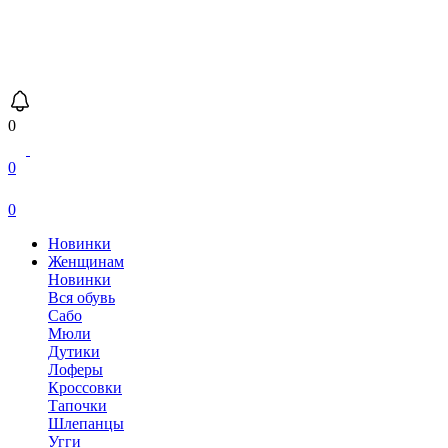
0
0
0
Новинки
Женщинам
Новинки
Вся обувь
Сабо
Мюли
Дутики
Лоферы
Кроссовки
Тапочки
Шлепанцы
Угги