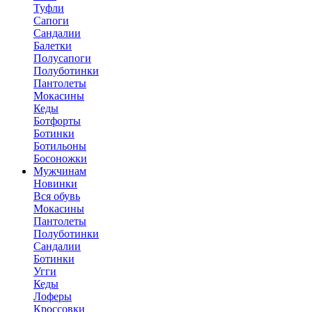
Туфли
Сапоги
Сандалии
Балетки
Полусапоги
Полуботинки
Пантолеты
Мокасины
Кеды
Ботфорты
Ботинки
Ботильоны
Босоножки
Мужчинам
Новинки
Вся обувь
Мокасины
Пантолеты
Полуботинки
Сандалии
Ботинки
Угги
Кеды
Лоферы
Кроссовки