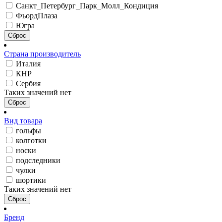
Санкт_Петербург_Парк_Молл_Кондиция
ФьордПлаза
Югра
Сброс
Страна производитель
Италия
КНР
Сербия
Таких значений нет
Сброс
Вид товара
гольфы
колготки
носки
подследники
чулки
шортики
Таких значений нет
Сброс
Бренд