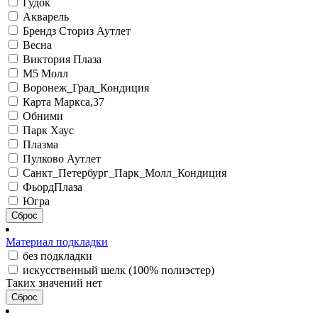
Гудок
Акварель
Брендз Сториз Аутлет
Весна
Виктория Плаза
М5 Молл
Воронеж_Град_Кондиция
Карта Маркса,37
Обними
Парк Хаус
Плазма
Пулково Аутлет
Санкт_Петербург_Парк_Молл_Кондиция
ФьордПлаза
Югра
Сброс
Материал подкладки
без подкладки
искусственный шелк (100% полиэстер)
Таких значений нет
Сброс