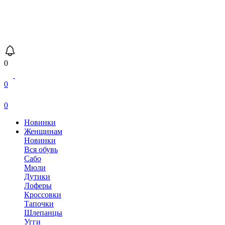
0
0
0
Новинки
Женщинам
Новинки
Вся обувь
Сабо
Мюли
Дутики
Лоферы
Кроссовки
Тапочки
Шлепанцы
Угги