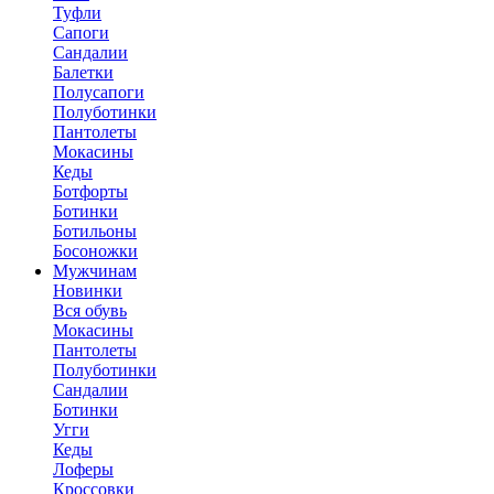
Туфли
Сапоги
Сандалии
Балетки
Полусапоги
Полуботинки
Пантолеты
Мокасины
Кеды
Ботфорты
Ботинки
Ботильоны
Босоножки
Мужчинам
Новинки
Вся обувь
Мокасины
Пантолеты
Полуботинки
Сандалии
Ботинки
Угги
Кеды
Лоферы
Кроссовки