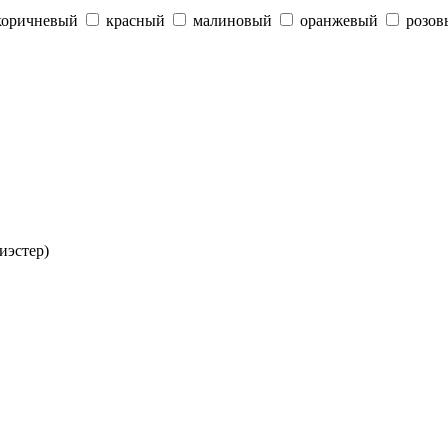
коричневый
красный
малиновый
оранжевый
розов
иэстер)