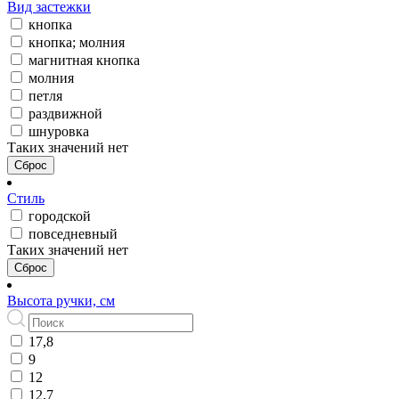
Вид застежки
кнопка
кнопка; молния
магнитная кнопка
молния
петля
раздвижной
шнуровка
Таких значений нет
Сброс
Стиль
городской
повседневный
Таких значений нет
Сброс
Высота ручки, см
17,8
9
12
12,7