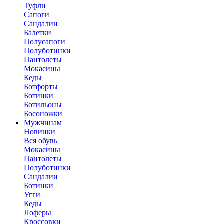
Туфли
Сапоги
Сандалии
Балетки
Полусапоги
Полуботинки
Пантолеты
Мокасины
Кеды
Ботфорты
Ботинки
Ботильоны
Босоножки
Мужчинам
Новинки
Вся обувь
Мокасины
Пантолеты
Полуботинки
Сандалии
Ботинки
Угги
Кеды
Лоферы
Кроссовки