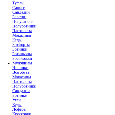
Туфли
Сапоги
Сандалии
Балетки
Полусапоги
Полуботинки
Пантолеты
Мокасины
Кеды
Ботфорты
Ботинки
Ботильоны
Босоножки
Мужчинам
Новинки
Вся обувь
Мокасины
Пантолеты
Полуботинки
Сандалии
Ботинки
Угги
Кеды
Лоферы
Кроссовки