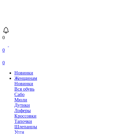
0
0
0
Новинки
Женщинам
Новинки
Вся обувь
Сабо
Мюли
Дутики
Лоферы
Кроссовки
Тапочки
Шлепанцы
Угги