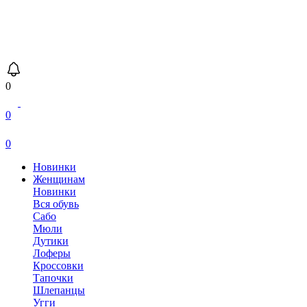
0
0
0
Новинки
Женщинам
Новинки
Вся обувь
Сабо
Мюли
Дутики
Лоферы
Кроссовки
Тапочки
Шлепанцы
Угги