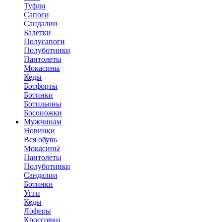
Туфли
Сапоги
Сандалии
Балетки
Полусапоги
Полуботинки
Пантолеты
Мокасины
Кеды
Ботфорты
Ботинки
Ботильоны
Босоножки
Мужчинам
Новинки
Вся обувь
Мокасины
Пантолеты
Полуботинки
Сандалии
Ботинки
Угги
Кеды
Лоферы
Кроссовки