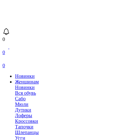
0
0
0
Новинки
Женщинам
Новинки
Вся обувь
Сабо
Мюли
Дутики
Лоферы
Кроссовки
Тапочки
Шлепанцы
Угги