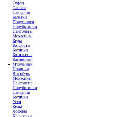
Туфли
Сапоги
Сандалии
Балетки
Полусапоги
Полуботинки
Пантолеты
Мокасины
Кеды
Ботфорты
Ботинки
Ботильоны
Босоножки
Мужчинам
Новинки
Вся обувь
Мокасины
Пантолеты
Полуботинки
Сандалии
Ботинки
Угги
Кеды
Лоферы
Кроссовки