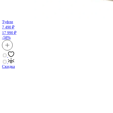
Туфли
7 490 ₽
17 990 ₽
-58%
Скидка