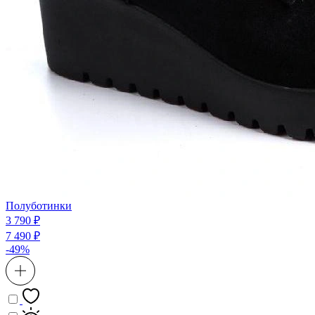
Полуботинки
3 790 ₽
7 490 ₽
-49%