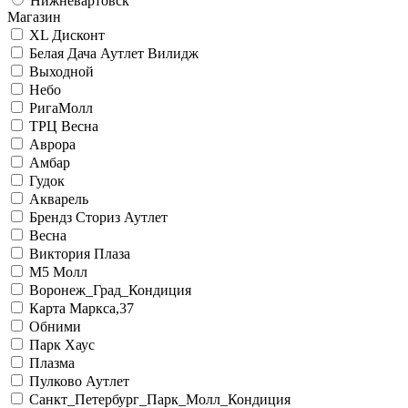
Нижневартовск
Магазин
XL Дисконт
Белая Дача Аутлет Вилидж
Выходной
Небо
РигаМолл
ТРЦ Весна
Аврора
Амбар
Гудок
Акварель
Брендз Сториз Аутлет
Весна
Виктория Плаза
М5 Молл
Воронеж_Град_Кондиция
Карта Маркса,37
Обними
Парк Хаус
Плазма
Пулково Аутлет
Санкт_Петербург_Парк_Молл_Кондиция