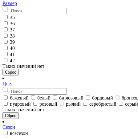
Размер
35
36
37
38
39
40
41
42
Таких значений нет
Сброс
Цвет
бежевый
белый
бирюзовый
бордовый
бронзо
пудровый
розовый
рыжий
серебристый
серый
Таких значений нет
Сброс
Сезон
всесезон