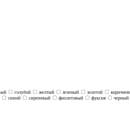
вый
голубой
желтый
зеленый
золотой
коричне
синий
сиреневый
фиолетовый
фуксия
черный