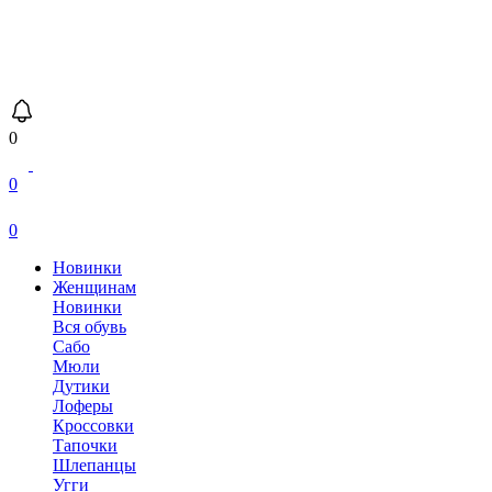
0
0
0
Новинки
Женщинам
Новинки
Вся обувь
Сабо
Мюли
Дутики
Лоферы
Кроссовки
Тапочки
Шлепанцы
Угги