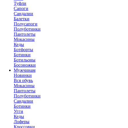
Туфли
Сапоги
Сандалии
Балетки
Полусапоги
Полуботинки
Пантолеты
Мокасины
Кеды
Ботфорты
Ботинки
Ботильоны
Босоножки
Мужчинам
Новинки
Вся обувь
Мокасины
Пантолеты
Полуботинки
Сандалии
Ботинки
Угги
Кеды
Лоферы
Кроссовки