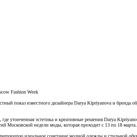
scow Fashion Week
естный показ известного дизайнера Darya Kipriyanova и бренд
 где утонченная эстетика и креативные решения Darya Kipriyan
й Московской недели моды, которая проходит с 13 по 18 марта.
трирующую идеальное сочетание модной одежды и стильной обув