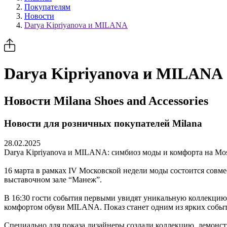
Покупателям
Новости
Darya Kipriyanova и MILANA
Darya Kipriyanova и MILANA
Новости Milana Shoes and Accessories
Новости для розничных покупателей Milana
28.02.2025
Darya Kipriyanova и MILANA: симбиоз моды и комфорта на Mo
16 марта в рамках IV Московской недели моды состоится совм
выставочном зале “Манеж”.
В 16:30 гости события первыми увидят уникальную коллекцию,
комфортом обуви MILANA. Показ станет одним из ярких событи
Специально для показа дизайнеры создали коллекцию, демонс