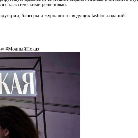
ся с классическими решениями.
дустрии, блогеры и журналисты ведущих fashion-изданий.
how #МодныйПоказ