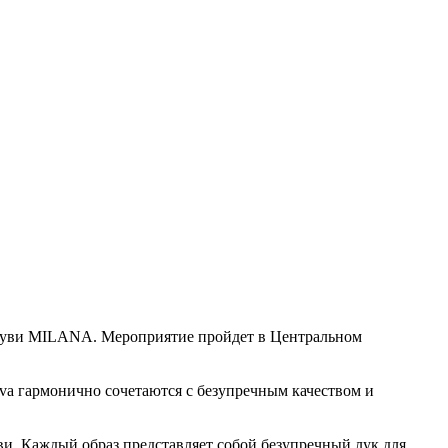
а обуви MILANA. Мероприятие пройдет в Центральном
ova гармонично сочетаются с безупречным качеством и
и. Каждый образ представляет собой безупречный лук для