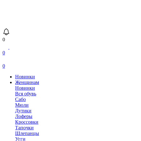
0
0
0
Новинки
Женщинам
Новинки
Вся обувь
Сабо
Мюли
Дутики
Лоферы
Кроссовки
Тапочки
Шлепанцы
Угги