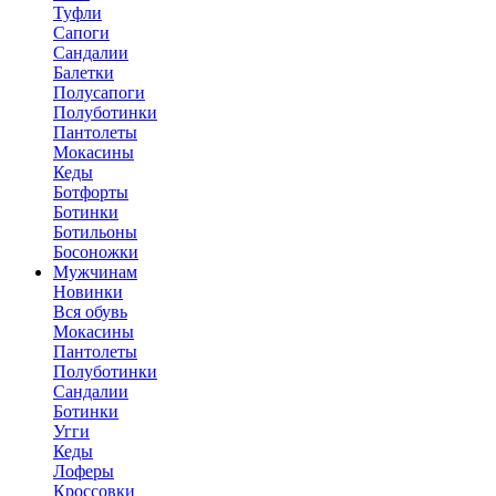
Туфли
Сапоги
Сандалии
Балетки
Полусапоги
Полуботинки
Пантолеты
Мокасины
Кеды
Ботфорты
Ботинки
Ботильоны
Босоножки
Мужчинам
Новинки
Вся обувь
Мокасины
Пантолеты
Полуботинки
Сандалии
Ботинки
Угги
Кеды
Лоферы
Кроссовки