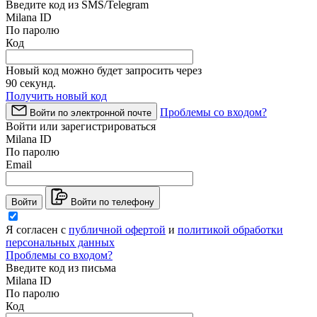
Введите код из SMS/Telegram
Milana ID
По паролю
Код
Новый код можно будет запросить через
90
секунд.
Получить новый код
Проблемы со входом?
Войти по электронной почте
Войти или зарегистрироваться
Milana ID
По паролю
Email
Войти
Войти по телефону
Я согласен с
публичной офертой
и
политикой обработки
персональных данных
Проблемы со входом?
Введите код из письма
Milana ID
По паролю
Код