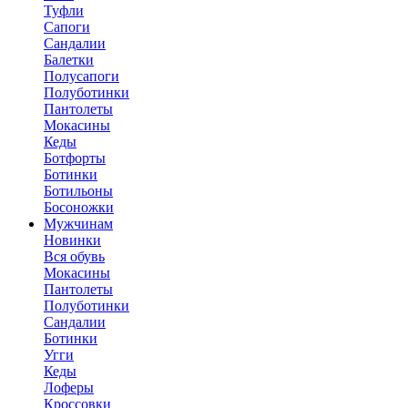
Туфли
Сапоги
Сандалии
Балетки
Полусапоги
Полуботинки
Пантолеты
Мокасины
Кеды
Ботфорты
Ботинки
Ботильоны
Босоножки
Мужчинам
Новинки
Вся обувь
Мокасины
Пантолеты
Полуботинки
Сандалии
Ботинки
Угги
Кеды
Лоферы
Кроссовки