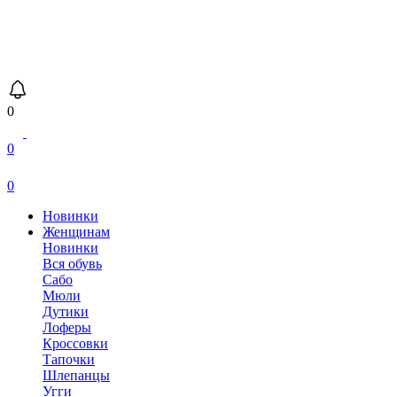
0
0
0
Новинки
Женщинам
Новинки
Вся обувь
Сабо
Мюли
Дутики
Лоферы
Кроссовки
Тапочки
Шлепанцы
Угги