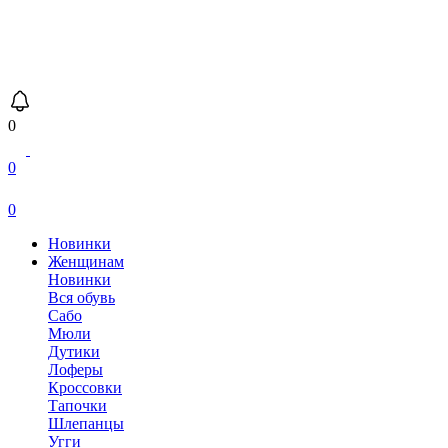
0
0
0
Новинки
Женщинам
Новинки
Вся обувь
Сабо
Мюли
Дутики
Лоферы
Кроссовки
Тапочки
Шлепанцы
Угги