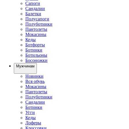
Сапоги
Сандалии
Балетки
Полусапоги
Полуботинки
Пантолеты
Мокасины
Кеды
Ботфорты
Ботинки
Ботильоны
Босоножки
Мужчинам
Новинки
Вся обувь
Мокасины
Пантолеты
Полуботинки
Сандалии
Ботинки
Угги
Кеды
Лоферы
Кроссовки