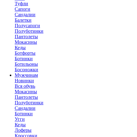
Туфли
Сапоги
Сандалии
Балетки
Полусапоги
Полуботинки
Пантолеты
Мокасины
Кеды
Ботфорты
Ботинки
Ботильоны
Босоножки
Мужчинам
Новинки
Вся обувь
Мокасины
Пантолеты
Полуботинки
Сандалии
Ботинки
Угги
Кеды
Лоферы
Кроссовки