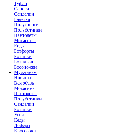
Туфли
Сапоги
Сандалии
Балетки
Полусапоги
Полуботинки
Пантолеты
Мокасины
Кеды
Ботфорты
Ботинки
Ботильоны
Босоножки
Мужчинам
Новинки
Вся обувь
Мокасины
Пантолеты
Полуботинки
Сандалии
Ботинки
Угги
Кеды
Лоферы
Кроссовки