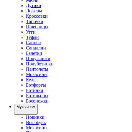
Мюли
Дутики
Лоферы
Кроссовки
Тапочки
Шлепанцы
Угги
Туфли
Сапоги
Сандалии
Балетки
Полусапоги
Полуботинки
Пантолеты
Мокасины
Кеды
Ботфорты
Ботинки
Ботильоны
Босоножки
Мужчинам
Новинки
Вся обувь
Мокасины