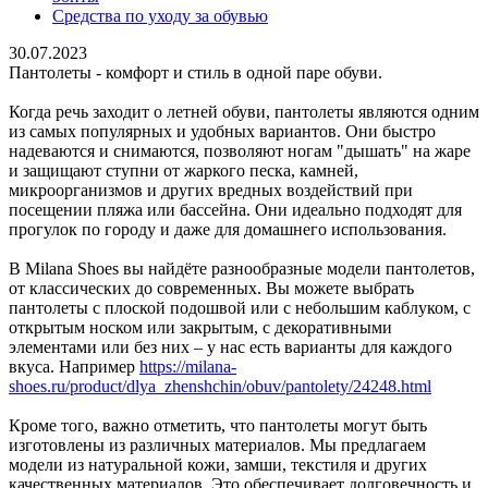
Средства по уходу за обувью
30.07.2023
Пантолеты - комфорт и стиль в одной паре обуви.
Когда речь заходит о летней обуви, пантолеты являются одним
из самых популярных и удобных вариантов. Они быстро
надеваются и снимаются, позволяют ногам "дышать" на жаре
и защищают ступни от жаркого песка, камней,
микроорганизмов и других вредных воздействий при
посещении пляжа или бассейна. Они идеально подходят для
прогулок по городу и даже для домашнего использования.
В Milana Shoes вы найдёте разнообразные модели пантолетов,
от классических до современных. Вы можете выбрать
пантолеты с плоской подошвой или с небольшим каблуком, с
открытым носком или закрытым, с декоративными
элементами или без них – у нас есть варианты для каждого
вкуса. Например
https://milana-
shoes.ru/product/dlya_zhenshchin/obuv/pantolety/24248.html
Кроме того, важно отметить, что пантолеты могут быть
изготовлены из различных материалов. Мы предлагаем
модели из натуральной кожи, замши, текстиля и других
качественных материалов. Это обеспечивает долговечность и