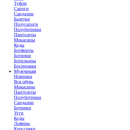
Туфли
Сапоги
Сандалии
Балетки
Полусапоги
Полуботинки
Пантолеты
Мокасины
Кеды
Ботфорты
Ботинки
Ботильоны
Босоножки
Мужчинам
Новинки
Вся обувь
Мокасины
Пантолеты
Полуботинки
Сандалии
Ботинки
Угги
Кеды
Лоферы
Кроссовки