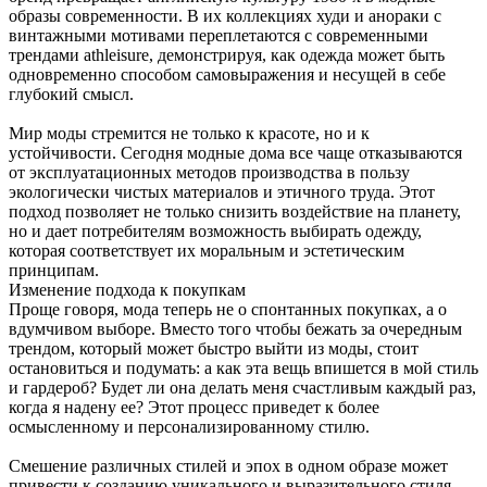
образы современности. В их коллекциях худи и анораки с
винтажными мотивами переплетаются с современными
трендами athleisure, демонстрируя, как одежда может быть
одновременно способом самовыражения и несущей в себе
глубокий смысл.
Мир моды стремится не только к красоте, но и к
устойчивости. Сегодня модные дома все чаще отказываются
от эксплуатационных методов производства в пользу
экологически чистых материалов и этичного труда. Этот
подход позволяет не только снизить воздействие на планету,
но и дает потребителям возможность выбирать одежду,
которая соответствует их моральным и эстетическим
принципам.
Изменение подхода к покупкам
Проще говоря, мода теперь не о спонтанных покупках, а о
вдумчивом выборе. Вместо того чтобы бежать за очередным
трендом, который может быстро выйти из моды, стоит
остановиться и подумать: а как эта вещь впишется в мой стиль
и гардероб? Будет ли она делать меня счастливым каждый раз,
когда я надену ее? Этот процесс приведет к более
осмысленному и персонализированному стилю.
Смешение различных стилей и эпох в одном образе может
привести к созданию уникального и выразительного стиля,