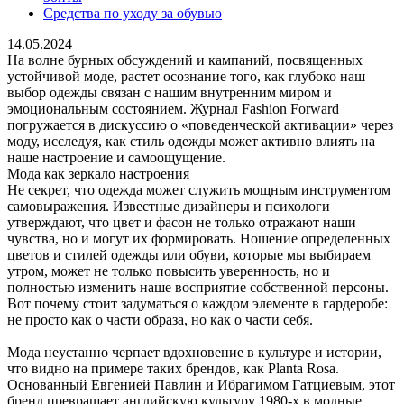
Средства по уходу за обувью
14.05.2024
На волне бурных обсуждений и кампаний, посвященных
устойчивой моде, растет осознание того, как глубоко наш
выбор одежды связан с нашим внутренним миром и
эмоциональным состоянием. Журнал Fashion Forward
погружается в дискуссию о «поведенческой активации» через
моду, исследуя, как стиль одежды может активно влиять на
наше настроение и самоощущение.
Мода как зеркало настроения
Не секрет, что одежда может служить мощным инструментом
самовыражения. Известные дизайнеры и психологи
утверждают, что цвет и фасон не только отражают наши
чувства, но и могут их формировать. Ношение определенных
цветов и стилей одежды или обуви, которые мы выбираем
утром, может не только повысить уверенность, но и
полностью изменить наше восприятие собственной персоны.
Вот почему стоит задуматься о каждом элементе в гардеробе:
не просто как о части образа, но как о части себя.
Мода неустанно черпает вдохновение в культуре и истории,
что видно на примере таких брендов, как Planta Rosa.
Основанный Евгенией Павлин и Ибрагимом Гатциевым, этот
бренд превращает английскую культуру 1980-х в модные