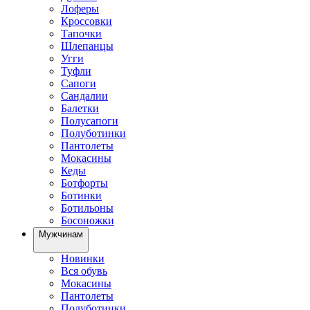
Лоферы
Кроссовки
Тапочки
Шлепанцы
Угги
Туфли
Сапоги
Сандалии
Балетки
Полусапоги
Полуботинки
Пантолеты
Мокасины
Кеды
Ботфорты
Ботинки
Ботильоны
Босоножки
Мужчинам
Новинки
Вся обувь
Мокасины
Пантолеты
Полуботинки