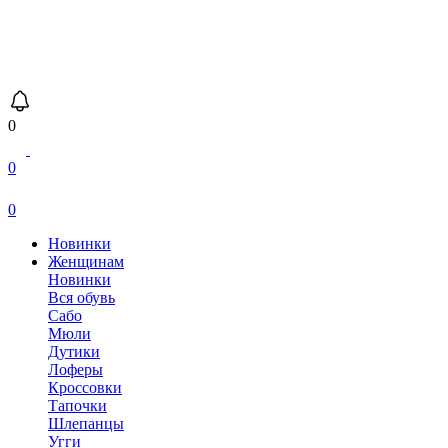
0
0
0
Новинки
Женщинам
Новинки
Вся обувь
Сабо
Мюли
Дутики
Лоферы
Кроссовки
Тапочки
Шлепанцы
Угги