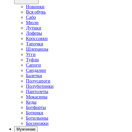
Новинки
Вся обувь
Сабо
Мюли
Дутики
Лоферы
Кроссовки
Тапочки
Шлепанцы
Угги
Туфли
Сапоги
Сандалии
Балетки
Полусапоги
Полуботинки
Пантолеты
Мокасины
Кеды
Ботфорты
Ботинки
Ботильоны
Босоножки
Мужчинам