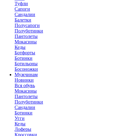
Туфли
Сапоги
Сандалии
Балетки
Полусапоги
Полуботинки
Пантолеты
Мокасины
Кеды
Ботфорты
Ботинки
Ботильоны
Босоножки
Мужчинам
Новинки
Вся обувь
Мокасины
Пантолеты
Полуботинки
Сандалии
Ботинки
Угги
Кеды
Лоферы
Кроссовки