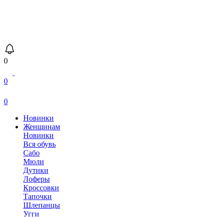
0
0
0
Новинки
Женщинам
Новинки
Вся обувь
Сабо
Мюли
Дутики
Лоферы
Кроссовки
Тапочки
Шлепанцы
Угги