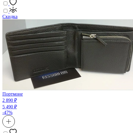
Скидка
Портмоне
2 890 ₽
5 490 ₽
-47%