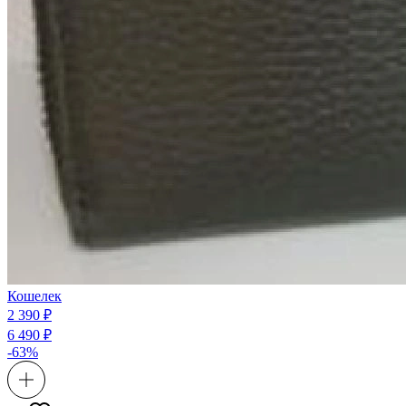
Кошелек
2 390 ₽
6 490 ₽
-63%