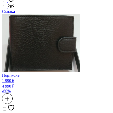
Скидка
Портмоне
1 990 ₽
4 990 ₽
-60%