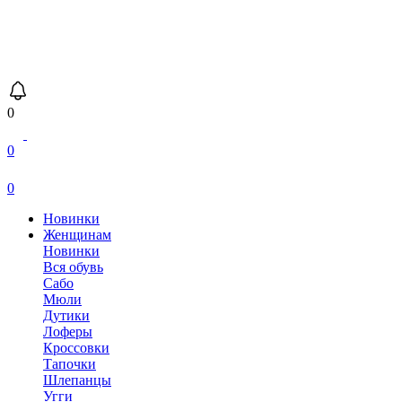
0
0
0
Новинки
Женщинам
Новинки
Вся обувь
Сабо
Мюли
Дутики
Лоферы
Кроссовки
Тапочки
Шлепанцы
Угги