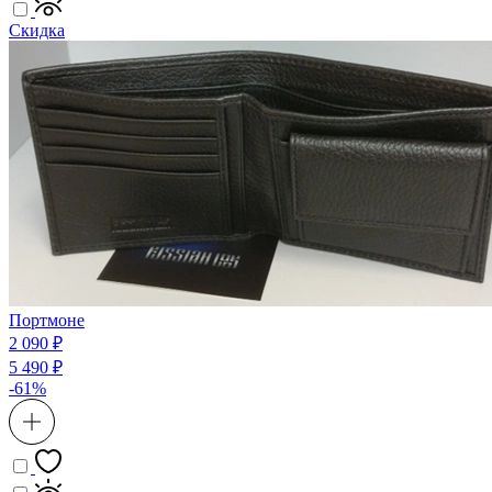
Скидка
Портмоне
2 090 ₽
5 490 ₽
-61%