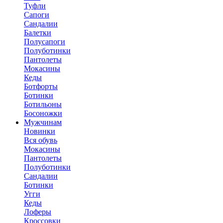
Туфли
Сапоги
Сандалии
Балетки
Полусапоги
Полуботинки
Пантолеты
Мокасины
Кеды
Ботфорты
Ботинки
Ботильоны
Босоножки
Мужчинам
Новинки
Вся обувь
Мокасины
Пантолеты
Полуботинки
Сандалии
Ботинки
Угги
Кеды
Лоферы
Кроссовки