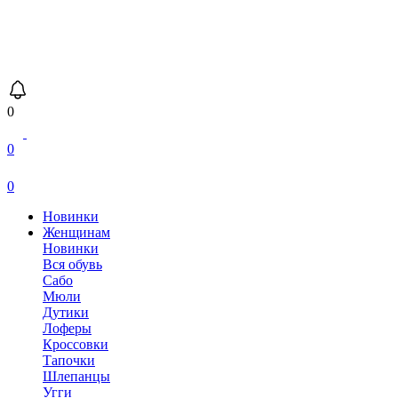
0
0
0
Новинки
Женщинам
Новинки
Вся обувь
Сабо
Мюли
Дутики
Лоферы
Кроссовки
Тапочки
Шлепанцы
Угги