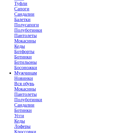
Туфли
Сапоги
Сандалии
Балетки
Полусапоги
Полуботинки
Пантолеты
Мокасины
Кеды
Ботфорты
Ботинки
Ботильоны
Босоножки
Мужчинам
Новинки
Вся обувь
Мокасины
Пантолеты
Полуботинки
Сандалии
Ботинки
Угги
Кеды
Лоферы
Кроссовки