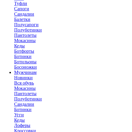
Туфли
Сапоги
Сандалии
Балетки
Полусапоги
Полуботинки
Пантолеты
Мокасины
Кеды
Ботфорты
Ботинки
Ботильоны
Босоножки
Мужчинам
Новинки
Вся обувь
Мокасины
Пантолеты
Полуботинки
Сандалии
Ботинки
Угги
Кеды
Лоферы
Кроссовки