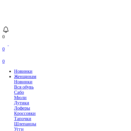
0
0
0
Новинки
Женщинам
Новинки
Вся обувь
Сабо
Мюли
Дутики
Лоферы
Кроссовки
Тапочки
Шлепанцы
Угги