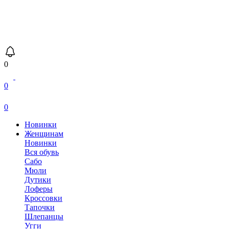
0
0
0
Новинки
Женщинам
Новинки
Вся обувь
Сабо
Мюли
Дутики
Лоферы
Кроссовки
Тапочки
Шлепанцы
Угги