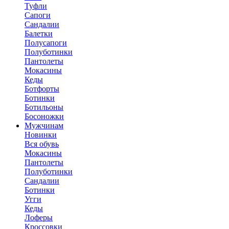
Туфли
Сапоги
Сандалии
Балетки
Полусапоги
Полуботинки
Пантолеты
Мокасины
Кеды
Ботфорты
Ботинки
Ботильоны
Босоножки
Мужчинам
Новинки
Вся обувь
Мокасины
Пантолеты
Полуботинки
Сандалии
Ботинки
Угги
Кеды
Лоферы
Кроссовки