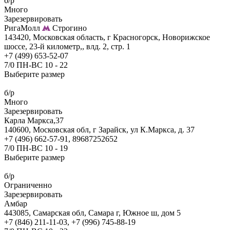
б/р
Много
Зарезервировать
РигаМолл
Строгино
143420, Московская область, г Красногорск, Новорижское
шоссе, 23-й километр,, влд. 2, стр. 1
+7 (499) 653-52-07
7/0 ПН-ВС 10 - 22
Выберите размер
б/р
Много
Зарезервировать
Карла Маркса,37
140600, Московская обл, г Зарайск, ул К.Маркса, д. 37
+7 (496) 662-57-91, 89687252652
7/0 ПН-ВС 10 - 19
Выберите размер
б/р
Ограниченно
Зарезервировать
Амбар
443085, Самарская обл, Самара г, Южное ш, дом 5
+7 (846) 211-11-03, +7 (996) 745-88-19