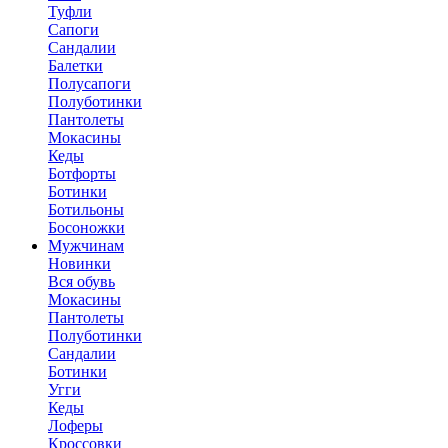
Туфли
Сапоги
Сандалии
Балетки
Полусапоги
Полуботинки
Пантолеты
Мокасины
Кеды
Ботфорты
Ботинки
Ботильоны
Босоножки
Мужчинам
Новинки
Вся обувь
Мокасины
Пантолеты
Полуботинки
Сандалии
Ботинки
Угги
Кеды
Лоферы
Кроссовки