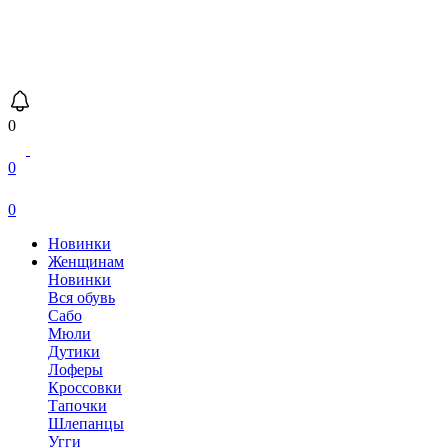
0
0
0
Новинки
Женщинам
Новинки
Вся обувь
Сабо
Мюли
Дутики
Лоферы
Кроссовки
Тапочки
Шлепанцы
Угги