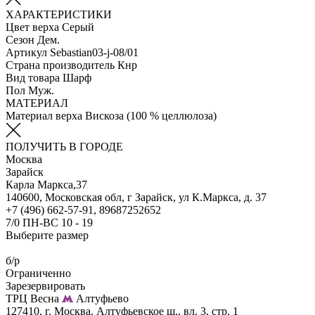
ХАРАКТЕРИСТИКИ
Цвет верха
Серый
Сезон
Дем.
Артикул
Sebastian03-j-08/01
Страна производитель
Кнр
Вид товара
Шарф
Пол
Муж.
МАТЕРИАЛ
Материал верха
Вискоза (100 % целлюлоза)
ПОЛУЧИТЬ В ГОРОДЕ
Москва
Зарайск
Карла Маркса,37
140600, Московская обл, г Зарайск, ул К.Маркса, д. 37
+7 (496) 662-57-91, 89687252652
7/0 ПН-ВС 10 - 19
Выберите размер
б/р
Ограниченно
Зарезервировать
ТРЦ Весна
Алтуфьево
127410, г. Москва, Алтуфьевское ш., вл. 3, стр. 1