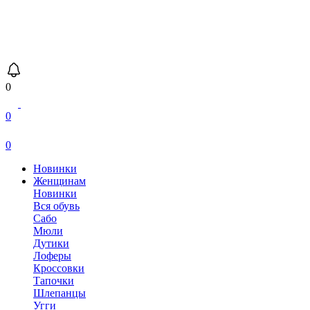
0
0
0
Новинки
Женщинам
Новинки
Вся обувь
Сабо
Мюли
Дутики
Лоферы
Кроссовки
Тапочки
Шлепанцы
Угги