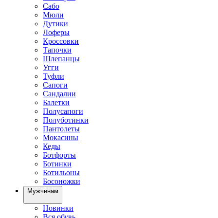
Сабо
Мюли
Дутики
Лоферы
Кроссовки
Тапочки
Шлепанцы
Угги
Туфли
Сапоги
Сандалии
Балетки
Полусапоги
Полуботинки
Пантолеты
Мокасины
Кеды
Ботфорты
Ботинки
Ботильоны
Босоножки
Мужчинам
Новинки
Вся обувь