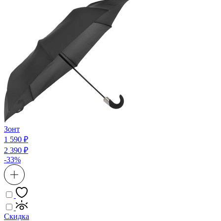
Зонт
1 590 ₽
2 390 ₽
-33%
Скидка