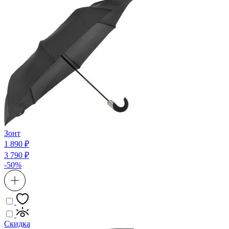
Зонт
1 890 ₽
3 790 ₽
-50%
Скидка