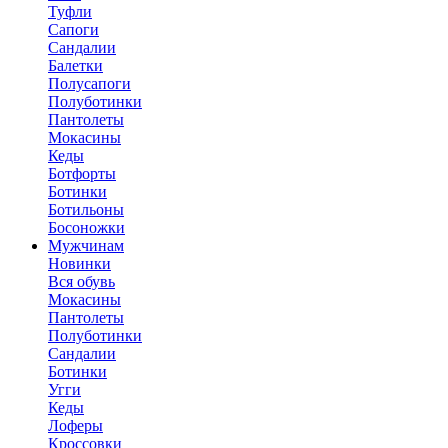
Туфли
Сапоги
Сандалии
Балетки
Полусапоги
Полуботинки
Пантолеты
Мокасины
Кеды
Ботфорты
Ботинки
Ботильоны
Босоножки
Мужчинам
Новинки
Вся обувь
Мокасины
Пантолеты
Полуботинки
Сандалии
Ботинки
Угги
Кеды
Лоферы
Кроссовки