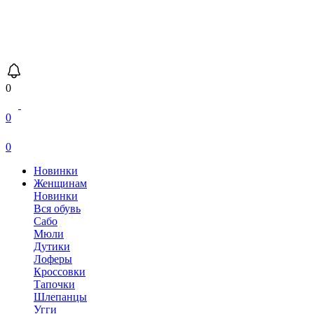
0
0
0
Новинки
Женщинам
Новинки
Вся обувь
Сабо
Мюли
Дутики
Лоферы
Кроссовки
Тапочки
Шлепанцы
Угги