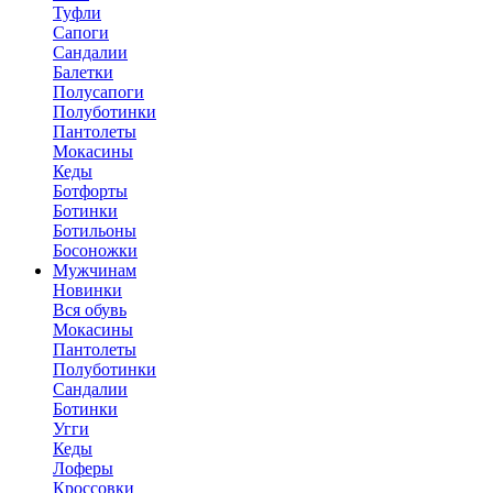
Туфли
Сапоги
Сандалии
Балетки
Полусапоги
Полуботинки
Пантолеты
Мокасины
Кеды
Ботфорты
Ботинки
Ботильоны
Босоножки
Мужчинам
Новинки
Вся обувь
Мокасины
Пантолеты
Полуботинки
Сандалии
Ботинки
Угги
Кеды
Лоферы
Кроссовки