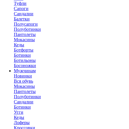
Туфли
Сапоги
Сандалии
Балетки
Полусапоги
Полуботинки
Пантолеты
Мокасины
Кеды
Ботфорты
Ботинки
Ботильоны
Босоножки
Мужчинам
Новинки
Вся обувь
Мокасины
Пантолеты
Полуботинки
Сандалии
Ботинки
Угги
Кеды
Лоферы
Кроссовки