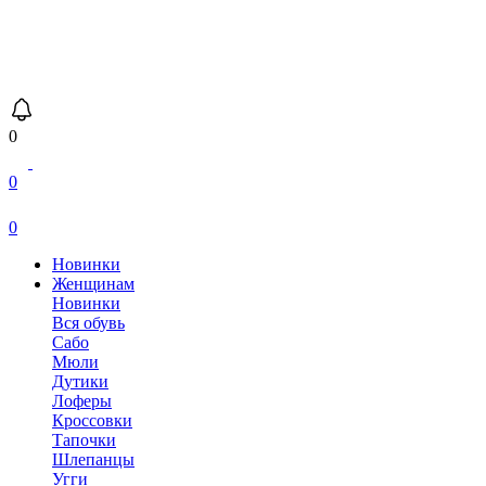
0
0
0
Новинки
Женщинам
Новинки
Вся обувь
Сабо
Мюли
Дутики
Лоферы
Кроссовки
Тапочки
Шлепанцы
Угги