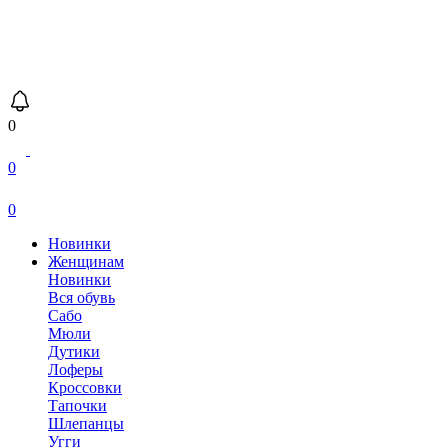
0
0
0
Новинки
Женщинам
Новинки
Вся обувь
Сабо
Мюли
Дутики
Лоферы
Кроссовки
Тапочки
Шлепанцы
Угги