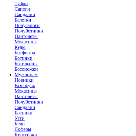
Туфли
Сапоги
Сандалии
Балетки
Полусапоги
Полуботинки
Пантолеты
Мокасины
Кеды
Ботфорты
Ботинки
Ботильоны
Босоножки
Мужчинам
Новинки
Вся обувь
Мокасины
Пантолеты
Полуботинки
Сандалии
Ботинки
Угги
Кеды
Лоферы
Кроссовки