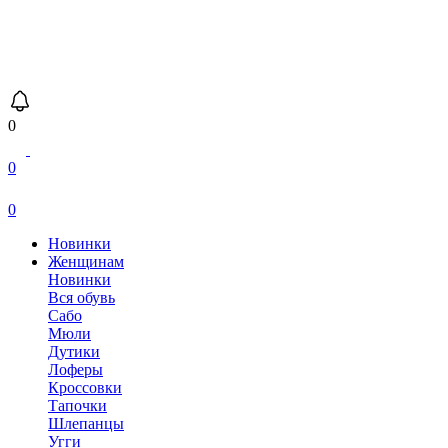
0
0
0
Новинки
Женщинам
Новинки
Вся обувь
Сабо
Мюли
Дутики
Лоферы
Кроссовки
Тапочки
Шлепанцы
Угги