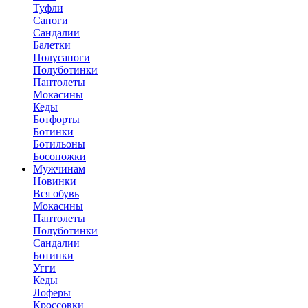
Туфли
Сапоги
Сандалии
Балетки
Полусапоги
Полуботинки
Пантолеты
Мокасины
Кеды
Ботфорты
Ботинки
Ботильоны
Босоножки
Мужчинам
Новинки
Вся обувь
Мокасины
Пантолеты
Полуботинки
Сандалии
Ботинки
Угги
Кеды
Лоферы
Кроссовки