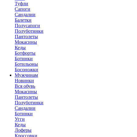
Туфли
Сапоги
Сандалии
Балетки
Полусапоги
Полуботинки
Пантолеты
Мокасины
Кеды
Ботфорты
Ботинки
Ботильоны
Босоножки
Мужчинам
Новинки
Вся обувь
Мокасины
Пантолеты
Полуботинки
Сандалии
Ботинки
Угги
Кеды
Лоферы
Кроссовки