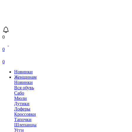
0
0
0
Новинки
Женщинам
Новинки
Вся обувь
Сабо
Мюли
Дутики
Лоферы
Кроссовки
Тапочки
Шлепанцы
Угги