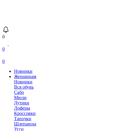
0
0
0
Новинки
Женщинам
Новинки
Вся обувь
Сабо
Мюли
Дутики
Лоферы
Кроссовки
Тапочки
Шлепанцы
Угги