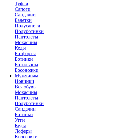
Туфли
Сапоги
Сандалии
Балетки
Полусапоги
Полуботинки
Пантолеты
Мокасины
Кеды
Ботфорты
Ботинки
Ботильоны
Босоножки
Мужчинам
Новинки
Вся обувь
Мокасины
Пантолеты
Полуботинки
Сандалии
Ботинки
Угги
Кеды
Лоферы
Кроссовки