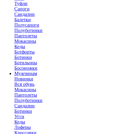
Туфли
Сапоги
Сандалии
Балетки
Полусапоги
Полуботинки
Пантолеты
Мокасины
Кеды
Ботфорты
Ботинки
Ботильоны
Босоножки
Мужчинам
Новинки
Вся обувь
Мокасины
Пантолеты
Полуботинки
Сандалии
Ботинки
Угги
Кеды
Лоферы
Кроссовки