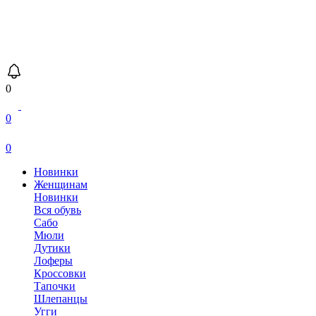
0
0
0
Новинки
Женщинам
Новинки
Вся обувь
Сабо
Мюли
Дутики
Лоферы
Кроссовки
Тапочки
Шлепанцы
Угги