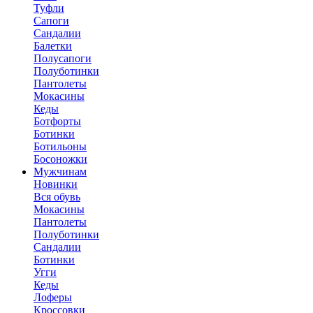
Туфли
Сапоги
Сандалии
Балетки
Полусапоги
Полуботинки
Пантолеты
Мокасины
Кеды
Ботфорты
Ботинки
Ботильоны
Босоножки
Мужчинам
Новинки
Вся обувь
Мокасины
Пантолеты
Полуботинки
Сандалии
Ботинки
Угги
Кеды
Лоферы
Кроссовки