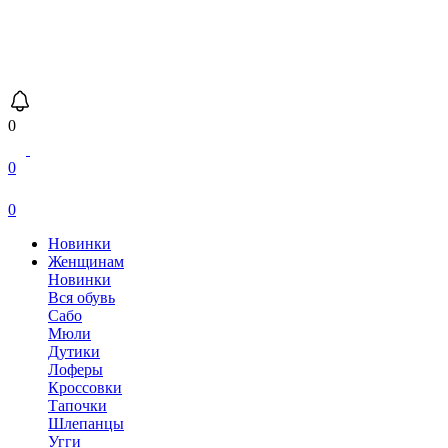
0
0
0
Новинки
Женщинам
Новинки
Вся обувь
Сабо
Мюли
Дутики
Лоферы
Кроссовки
Тапочки
Шлепанцы
Угги