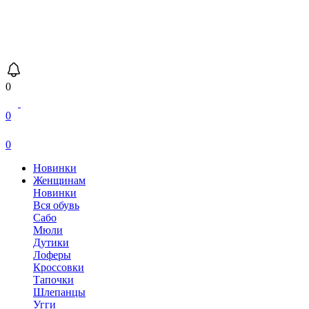
0
0
0
Новинки
Женщинам
Новинки
Вся обувь
Сабо
Мюли
Дутики
Лоферы
Кроссовки
Тапочки
Шлепанцы
Угги