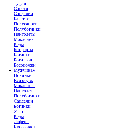
Туфли
Сапоги
Сандалии
Балетки
Полусапоги
Полуботинки
Пантолеты
Мокасины
Кеды
Ботфорты
Ботинки
Ботильоны
Босоножки
Мужчинам
Новинки
Вся обувь
Мокасины
Пантолеты
Полуботинки
Сандалии
Ботинки
Угги
Кеды
Лоферы
Кроссовки