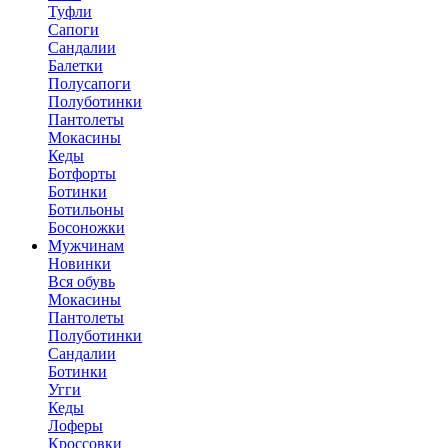
Туфли
Сапоги
Сандалии
Балетки
Полусапоги
Полуботинки
Пантолеты
Мокасины
Кеды
Ботфорты
Ботинки
Ботильоны
Босоножки
Мужчинам
Новинки
Вся обувь
Мокасины
Пантолеты
Полуботинки
Сандалии
Ботинки
Угги
Кеды
Лоферы
Кроссовки