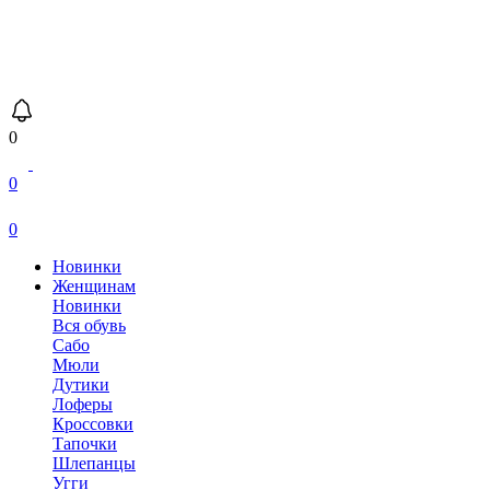
0
0
0
Новинки
Женщинам
Новинки
Вся обувь
Сабо
Мюли
Дутики
Лоферы
Кроссовки
Тапочки
Шлепанцы
Угги