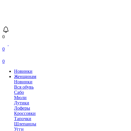
0
0
0
Новинки
Женщинам
Новинки
Вся обувь
Сабо
Мюли
Дутики
Лоферы
Кроссовки
Тапочки
Шлепанцы
Угги