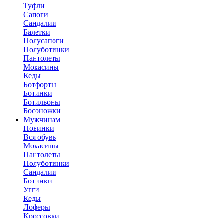
Туфли
Сапоги
Сандалии
Балетки
Полусапоги
Полуботинки
Пантолеты
Мокасины
Кеды
Ботфорты
Ботинки
Ботильоны
Босоножки
Мужчинам
Новинки
Вся обувь
Мокасины
Пантолеты
Полуботинки
Сандалии
Ботинки
Угги
Кеды
Лоферы
Кроссовки