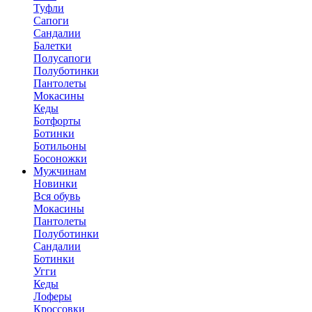
Туфли
Сапоги
Сандалии
Балетки
Полусапоги
Полуботинки
Пантолеты
Мокасины
Кеды
Ботфорты
Ботинки
Ботильоны
Босоножки
Мужчинам
Новинки
Вся обувь
Мокасины
Пантолеты
Полуботинки
Сандалии
Ботинки
Угги
Кеды
Лоферы
Кроссовки