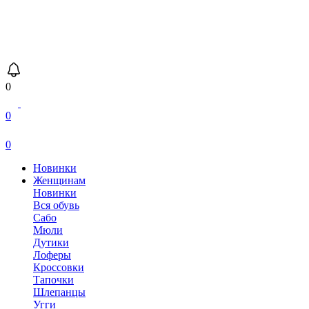
0
0
0
Новинки
Женщинам
Новинки
Вся обувь
Сабо
Мюли
Дутики
Лоферы
Кроссовки
Тапочки
Шлепанцы
Угги