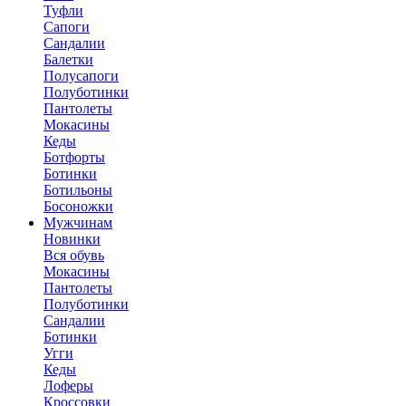
Туфли
Сапоги
Сандалии
Балетки
Полусапоги
Полуботинки
Пантолеты
Мокасины
Кеды
Ботфорты
Ботинки
Ботильоны
Босоножки
Мужчинам
Новинки
Вся обувь
Мокасины
Пантолеты
Полуботинки
Сандалии
Ботинки
Угги
Кеды
Лоферы
Кроссовки