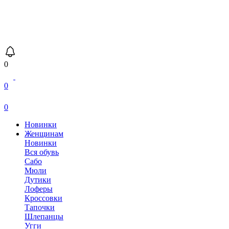
0
0
0
Новинки
Женщинам
Новинки
Вся обувь
Сабо
Мюли
Дутики
Лоферы
Кроссовки
Тапочки
Шлепанцы
Угги