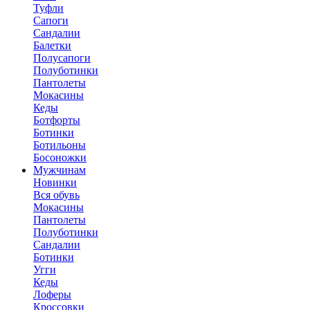
Туфли
Сапоги
Сандалии
Балетки
Полусапоги
Полуботинки
Пантолеты
Мокасины
Кеды
Ботфорты
Ботинки
Ботильоны
Босоножки
Мужчинам
Новинки
Вся обувь
Мокасины
Пантолеты
Полуботинки
Сандалии
Ботинки
Угги
Кеды
Лоферы
Кроссовки