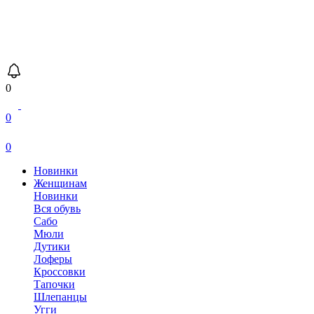
0
0
0
Новинки
Женщинам
Новинки
Вся обувь
Сабо
Мюли
Дутики
Лоферы
Кроссовки
Тапочки
Шлепанцы
Угги