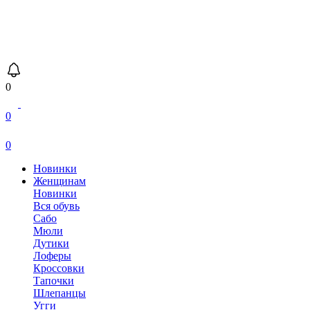
0
0
0
Новинки
Женщинам
Новинки
Вся обувь
Сабо
Мюли
Дутики
Лоферы
Кроссовки
Тапочки
Шлепанцы
Угги