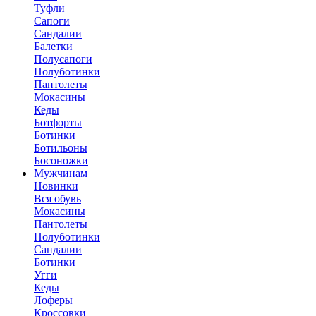
Туфли
Сапоги
Сандалии
Балетки
Полусапоги
Полуботинки
Пантолеты
Мокасины
Кеды
Ботфорты
Ботинки
Ботильоны
Босоножки
Мужчинам
Новинки
Вся обувь
Мокасины
Пантолеты
Полуботинки
Сандалии
Ботинки
Угги
Кеды
Лоферы
Кроссовки