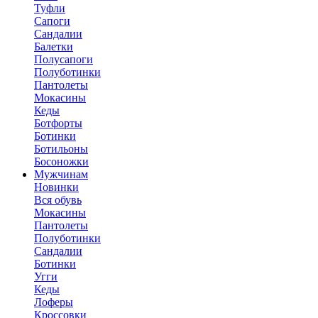
Туфли
Сапоги
Сандалии
Балетки
Полусапоги
Полуботинки
Пантолеты
Мокасины
Кеды
Ботфорты
Ботинки
Ботильоны
Босоножки
Мужчинам
Новинки
Вся обувь
Мокасины
Пантолеты
Полуботинки
Сандалии
Ботинки
Угги
Кеды
Лоферы
Кроссовки