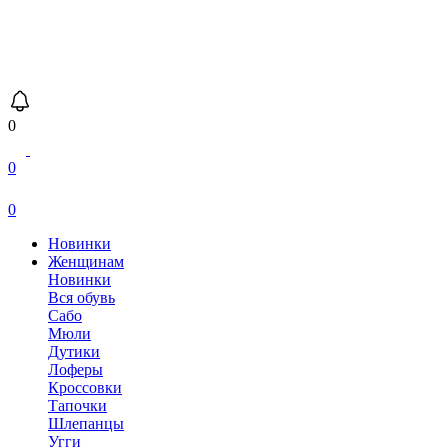
0
0
0
Новинки
Женщинам
Новинки
Вся обувь
Сабо
Мюли
Дутики
Лоферы
Кроссовки
Тапочки
Шлепанцы
Угги