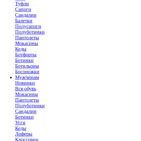
Туфли
Сапоги
Сандалии
Балетки
Полусапоги
Полуботинки
Пантолеты
Мокасины
Кеды
Ботфорты
Ботинки
Ботильоны
Босоножки
Мужчинам
Новинки
Вся обувь
Мокасины
Пантолеты
Полуботинки
Сандалии
Ботинки
Угги
Кеды
Лоферы
Кроссовки