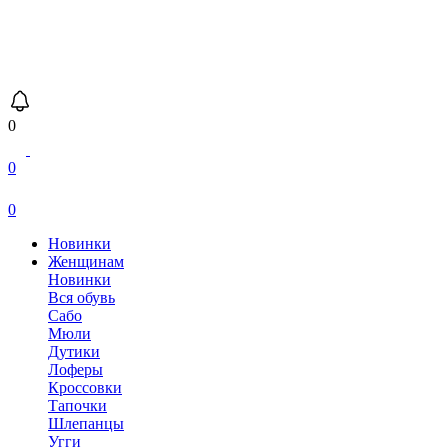
0
0
0
Новинки
Женщинам
Новинки
Вся обувь
Сабо
Мюли
Дутики
Лоферы
Кроссовки
Тапочки
Шлепанцы
Угги