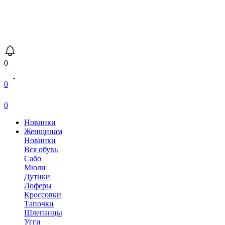
0
0
0
Новинки
Женщинам
Новинки
Вся обувь
Сабо
Мюли
Дутики
Лоферы
Кроссовки
Тапочки
Шлепанцы
Угги