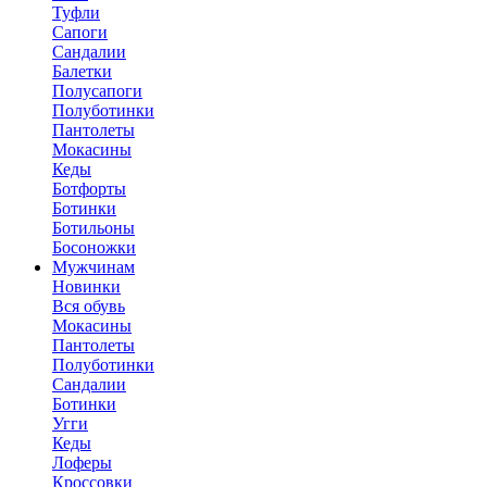
Туфли
Сапоги
Сандалии
Балетки
Полусапоги
Полуботинки
Пантолеты
Мокасины
Кеды
Ботфорты
Ботинки
Ботильоны
Босоножки
Мужчинам
Новинки
Вся обувь
Мокасины
Пантолеты
Полуботинки
Сандалии
Ботинки
Угги
Кеды
Лоферы
Кроссовки