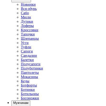
Новинки
Вся обувь
Сабо
Мюли
Дутики
Лоферы
Кроссовки
Тапочки
Шлепанцы
Угги
Туфли
Сапоги
Сандалии
Балетки
Полусапоги
Полуботинки
Пантолеты
Мокасины
Кеды
Ботфорты
Ботинки
Ботильоны
Босоножки
Мужчинам