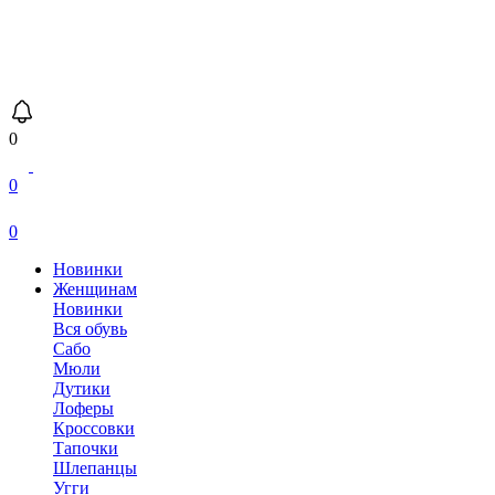
0
0
0
Новинки
Женщинам
Новинки
Вся обувь
Сабо
Мюли
Дутики
Лоферы
Кроссовки
Тапочки
Шлепанцы
Угги