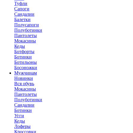
Туфли
Сапоги
Сандалии
Балетки
Полусапоги
Полуботинки
Пантолеты
Мокасины
Кеды
Ботфорты
Ботинки
Ботильоны
Босоножки
Мужчинам
Новинки
Вся обувь
Мокасины
Пантолеты
Полуботинки
Сандалии
Ботинки
Угги
Кеды
Лоферы
Кроссовки