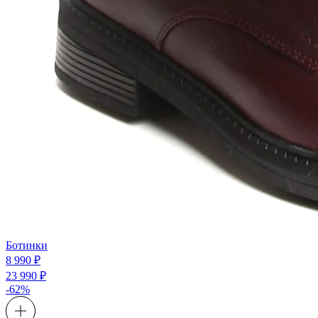
Ботинки
8 990 ₽
23 990 ₽
-62%