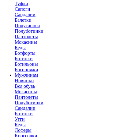
Туфли
Сапоги
Сандалии
Балетки
Полусапоги
Полуботинки
Пантолеты
Мокасины
Кеды
Ботфорты
Ботинки
Ботильоны
Босоножки
Мужчинам
Новинки
Вся обувь
Мокасины
Пантолеты
Полуботинки
Сандалии
Ботинки
Угги
Кеды
Лоферы
Кроссовки