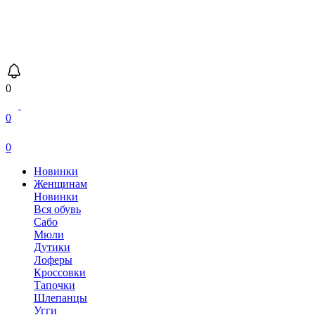
0
0
0
Новинки
Женщинам
Новинки
Вся обувь
Сабо
Мюли
Дутики
Лоферы
Кроссовки
Тапочки
Шлепанцы
Угги