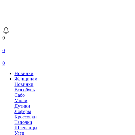
0
0
0
Новинки
Женщинам
Новинки
Вся обувь
Сабо
Мюли
Дутики
Лоферы
Кроссовки
Тапочки
Шлепанцы
Угги