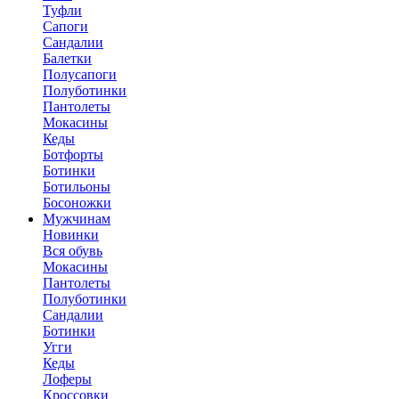
Туфли
Сапоги
Сандалии
Балетки
Полусапоги
Полуботинки
Пантолеты
Мокасины
Кеды
Ботфорты
Ботинки
Ботильоны
Босоножки
Мужчинам
Новинки
Вся обувь
Мокасины
Пантолеты
Полуботинки
Сандалии
Ботинки
Угги
Кеды
Лоферы
Кроссовки