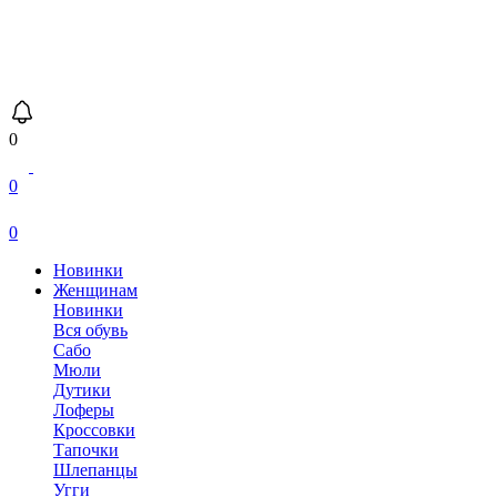
0
0
0
Новинки
Женщинам
Новинки
Вся обувь
Сабо
Мюли
Дутики
Лоферы
Кроссовки
Тапочки
Шлепанцы
Угги