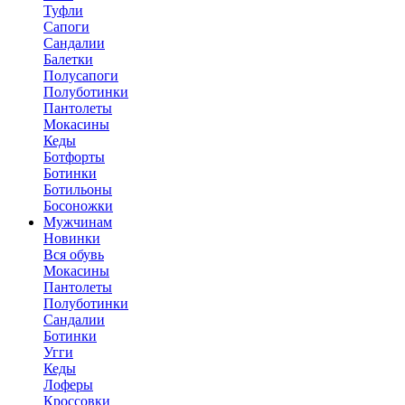
Туфли
Сапоги
Сандалии
Балетки
Полусапоги
Полуботинки
Пантолеты
Мокасины
Кеды
Ботфорты
Ботинки
Ботильоны
Босоножки
Мужчинам
Новинки
Вся обувь
Мокасины
Пантолеты
Полуботинки
Сандалии
Ботинки
Угги
Кеды
Лоферы
Кроссовки