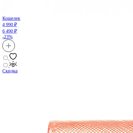
Кошелек
4 990 ₽
6 490 ₽
-23%
Скидка