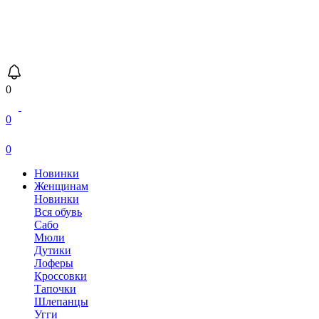
0
0
0
Новинки
Женщинам
Новинки
Вся обувь
Сабо
Мюли
Дутики
Лоферы
Кроссовки
Тапочки
Шлепанцы
Угги