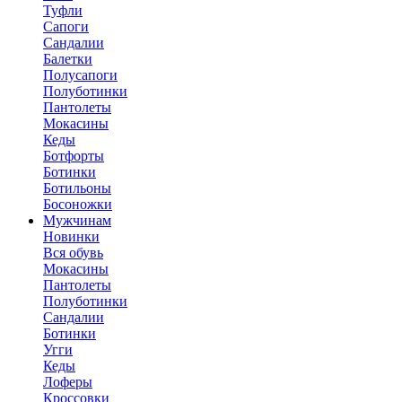
Туфли
Сапоги
Сандалии
Балетки
Полусапоги
Полуботинки
Пантолеты
Мокасины
Кеды
Ботфорты
Ботинки
Ботильоны
Босоножки
Мужчинам
Новинки
Вся обувь
Мокасины
Пантолеты
Полуботинки
Сандалии
Ботинки
Угги
Кеды
Лоферы
Кроссовки