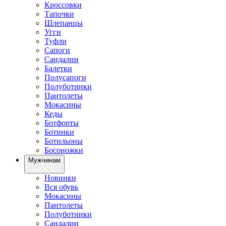
Кроссовки
Тапочки
Шлепанцы
Угги
Туфли
Сапоги
Сандалии
Балетки
Полусапоги
Полуботинки
Пантолеты
Мокасины
Кеды
Ботфорты
Ботинки
Ботильоны
Босоножки
Мужчинам
Новинки
Вся обувь
Мокасины
Пантолеты
Полуботинки
Сандалии