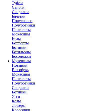
Туфли
Сапоги
Сандалии
Балетки
Полусапоги
Полуботинки
Пантолеты
Мокасины
Кеды
Ботфорты
Ботинки
Ботильоны
Босоножки
Мужчинам
Новинки
Вся обувь
Мокасины
Пантолеты
Полуботинки
Сандалии
Ботинки
Угги
Кеды
Лоферы
Кроссовки