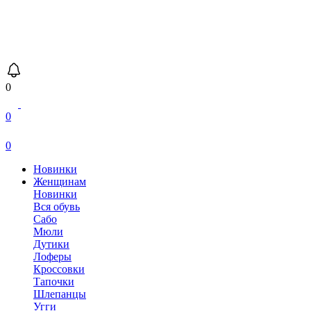
0
0
0
Новинки
Женщинам
Новинки
Вся обувь
Сабо
Мюли
Дутики
Лоферы
Кроссовки
Тапочки
Шлепанцы
Угги